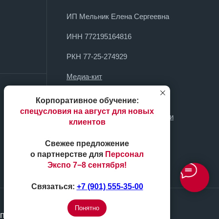
ИП Мельник Елена Сергеевна
ИНН 772195164816
РКН 77-25-274929
Медиа-кит
Образование
Корпоративное обучение:
спецусловия на август для новых
Политика конфиденциальности
клиентов
Политика обработки ПД
Свежее предложение
о партнерстве
для
Персонал
Экспо 7−8 сентября!
Связаться:
+7 (901) 555-35-00
Понятно
апрещено.